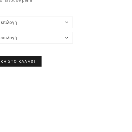
us natoque pena.
ΚΗ ΣΤΟ ΚΑΛΆΘΙ