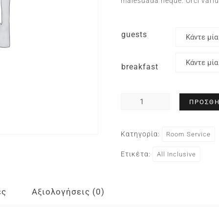
malesuada neque. Orci vari
guests
breakfast
ΠΡΟΣΘΉ
Κατηγορία:
Room Service
Ετικέτα:
All Inclusive
ες
Αξιολογήσεις (0)