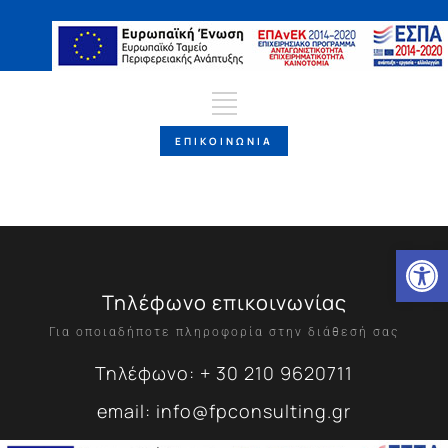
ΕΠΙΚΟΙΝΩΝΙΑ
Ανοίξτε
Τηλέφωνο επικοινωνίας
Για οποιαδήποτε πληροφορία στην διάθεσή σας
Τηλέφωνο: + 30 210 9620711
email: info@fpconsulting.gr