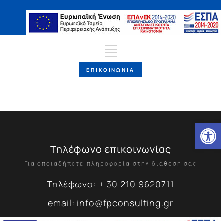
ΕΠΙΚΟΙΝΩΝΙΑ
Ανοίξτε
Τηλέφωνο επικοινωνίας
Για οποιαδήποτε πληροφορία στην διάθεσή σας
Τηλέφωνο: + 30 210 9620711
email: info@fpconsulting.gr