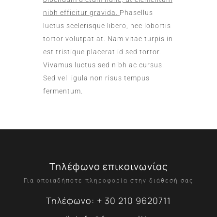
nibh efficitur gravida.
Phasellus
luctus scelerisque libero, nec lobortis
tortor volutpat at. Nam vitae turpis in
est tristique placerat id sed tortor.
Vivamus luctus sed nibh ac cursus.
Sed vel ligula non risus tempus
fermentum.
Τηλέφωνο επικοινωνίας
Για οποιαδήποτε πληροφορία στην διάθεσή σας
Τηλέφωνο: + 30 210 9620711