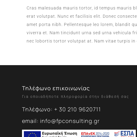
Cras malesuada mauris tortor, id tempus mauris bla
erat volutpat. Nunc et facilisis elit. Donec consect
amet porta nibh. Pellentesque leo lorem, blandit qu
viverra et. Nam tincidunt urna sed urna vehicula fri
nec lobortis tortor volutpat at. Nam vitae turpis i
Τηλέφωνο επικοινωνίας
Για οποιαδήποτε πληροφορία στην διάθεσή σας
Τηλέφωνο: + 30 210 9620711
email: info@fpconsulting.gr