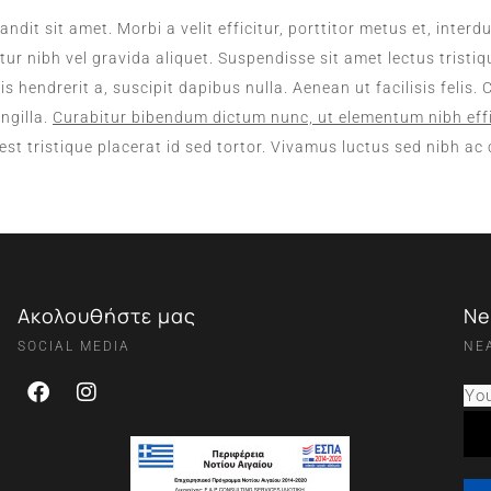
ndit sit amet. Morbi a velit efficitur, porttitor metus et, int
etur nibh vel gravida aliquet. Suspendisse sit amet lectus tristiq
is hendrerit a, suscipit dapibus nulla. Aenean ut facilisis feli
ngilla.
Curabitur bibendum dictum nunc, ut elementum nibh effi
n est tristique placerat id sed tortor. Vivamus luctus sed nibh a
Ακολουθήστε μας
Ne
SOCIAL MEDIA
ΝΕ
You