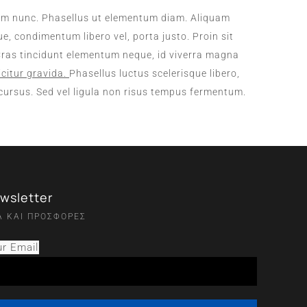
erdum nunc. Phasellus ut elementum diam. Aliquam
ue, condimentum libero vel, porta justo. Proin sit
s. Cras tincidunt elementum neque, id viverra magna
citur gravida.
Phasellus luctus scelerisque libero,
c cursus. Sed vel ligula non risus tempus fermentum.
wsletter
Α ΚΑΙ ΠΡΟΣΦΟΡΕΣ
r Email